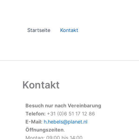
Zum
Inhalt
springen
Startseite
Kontakt
Kontakt
Besuch nur nach Vereinbarung
Telefon:
+31 (0)6 51 17 12 86
E-Mail:
h.hebels@planet.nl
Öffnungszeiten
.
Montag: 09:00 bis 14:00